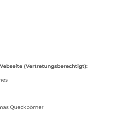
 Webseite (Vertretungsberechtigt):
imes
homas Queckbörner