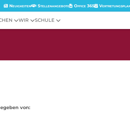
Neuigkeiten
Stellenangebote
Office 365
Vertretungspla
CHEN
WIR
SCHULE
gegeben von: