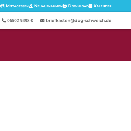
n
Mittagessen
Neuaufnahmen
Download
Kalender
06502 9398-0
briefkasten@dbg-schweich.de