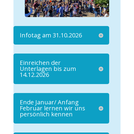
Infotag am 31.10.2026
Einreichen der
Unterlagen bis zum
14.12.2026
Ende Januar/ Anfang
Februar lernen wir uns
persönlich kennen