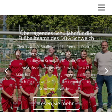
Überragendes Schuljahr für die
Fußballteams des DBG Schweich
Gleich zwei Fußballmannschaften des Dietrich-
Bonhoeffer-Gymnasiums (DBG) Schweich haben
in diesem Schuljahr für sportliche
Ausrufezeichen gesorgt. Sowohl die U17-
Mädchen als auch die U13-Jungen qualifizierten
sich für die Landesfinals der renommierten
Schulwettbewerbe...
Lesen Sie mehr