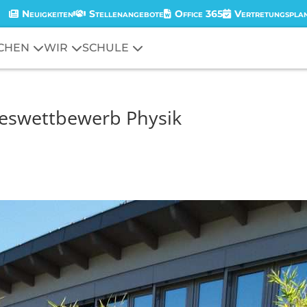
Neuigkeiten
Stellenangebote
Office 365
Vertretungspla
CHEN
WIR
SCHULE
deswettbewerb Physik