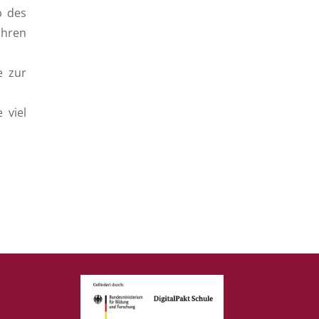
b des
ühren
e zur
 viel