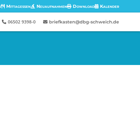
n
Mittagessen
Neuaufnahmen
Download
Kalender
06502 9398-0
briefkasten@dbg-schweich.de