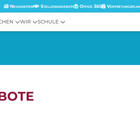
Neuigkeiten
Stellenangebote
Office 365
Vertretungspla
CHEN
WIR
SCHULE
BOTE