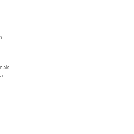
nn
r als
 zu