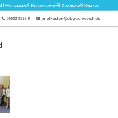
n
Mittagessen
Neuaufnahmen
Download
Kalender
06502 9398-0
briefkasten@dbg-schweich.de
d