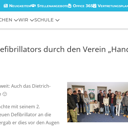
Neuigkeiten
Stellenangebote
Office 365
Vertretungspla
CHEN
WIR
SCHULE
fibrillators durch den Verein „Han
weit: Auch das Dietrich-
 🙂
achte mit seinem 2.
en Defibrillator an die
ergab er dies vor den Augen