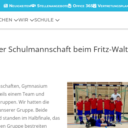
Neuigkeiten
Stellenangebote
Office 365
Vertretungspla
CHEN
WIR
SCHULE
rer Schulmannschaft beim Fritz-Walt
nschaften, Gymnasium
eweils einem Team und
ruppen. Wir hatten die
 unserer Gruppe. Beide
d standen im Halbfinale, das
en Gruppe bestreiten