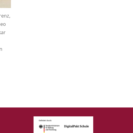
renz,
Neo
kar
n