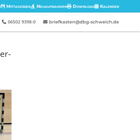
n
Mittagessen
Neuaufnahmen
Download
Kalender
06502 9398-0
briefkasten@dbg-schweich.de
er-