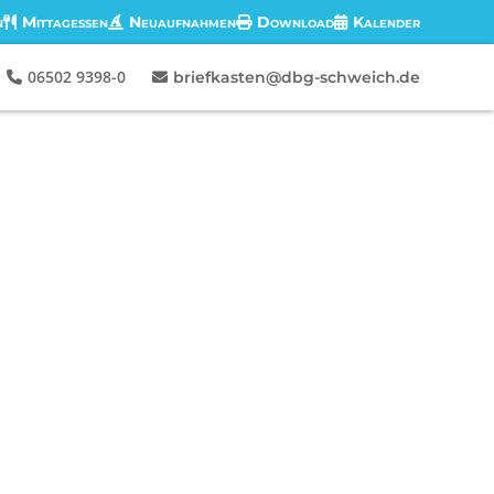
n
Mittagessen
Neuaufnahmen
Download
Kalender
06502 9398-0
briefkasten@dbg-schweich.de