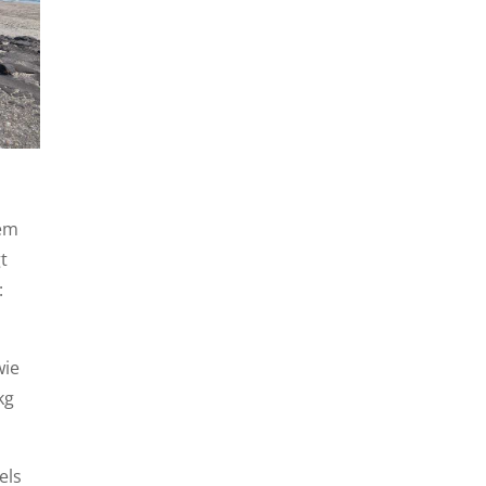
dem
t
:
wie
kg
els