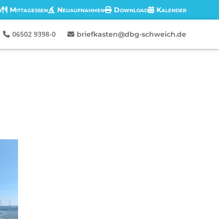
n
Mittagessen
Neuaufnahmen
Download
Kalender
06502 9398-0
briefkasten@dbg-schweich.de
G
>