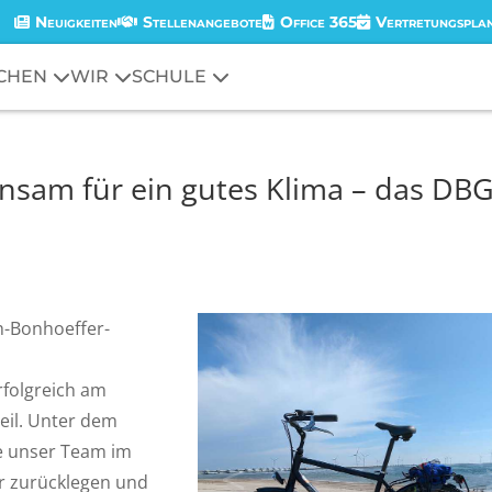
Neuigkeiten
Stellenangebote
Office 365
Vertretungspla
CHEN
WIR
SCHULE
nsam für ein gutes Klima – das DB
h-Bonhoeffer-
folgreich am
teil. Unter dem
te unser Team im
<
er zurücklegen und