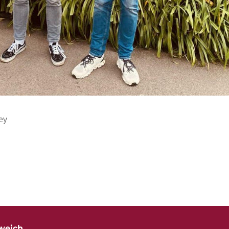
ey
weich