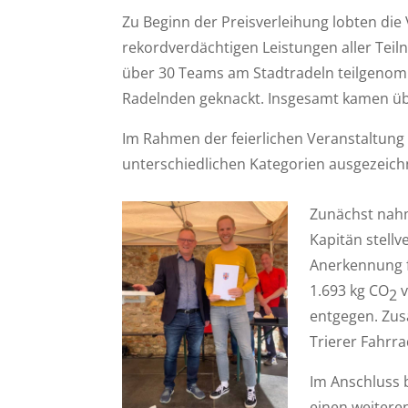
Zu Beginn der Preisverleihung lobten die
rekordverdächtigen Leistungen aller Tei
über 30 Teams am Stadtradeln teilgenom
Radelnden geknackt. Insgesamt kamen ü
Im Rahmen der feierlichen Veranstaltung
unterschiedlichen Kategorien ausgezeich
Zunächst nahm
Kapitän stellv
Anerkennung f
1.693 kg CO
v
2
entgegen. Zus
Trierer Fahrr
Im Anschluss 
einen weiteren