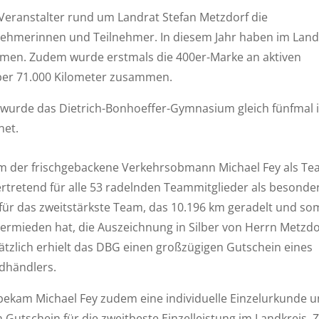
 Veranstalter rund um Landrat Stefan Metzdorf die
lnehmerinnen und Teilnehmer. In diesem Jahr haben im Land
men. Zudem wurde erstmals die 400er-Marke an aktiven
ber 71.000 Kilometer zusammen.
 wurde das Dietrich-Bonhoeffer-Gymnasium gleich fünfmal 
net.
 der frischgebackene Verkehrsobmann Michael Fey als Te
ertretend für alle 53 radelnden Teammitglieder als besonde
ür das zweitstärkste Team, das 10.196 km geradelt und so
ermieden hat, die Auszeichnung in Silber von Herrn Metzdo
ätzlich erhielt das DBG einen großzügigen Gutschein eines
adhändlers.
bekam Michael Fey zudem eine individuelle Einzelurkunde 
 Gutschein für die zweitbeste Einzelleistung im Landkreis. 