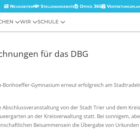
Neuigkeiten
Stellenangebote
Office 365
Vertretungspla
CHEN
WIR
SCHULE
ichnungen für das DBG
ch-Bonhoeffer-Gymnasium erneut erfolgreich am Stadtradel
le Abschlussveranstaltung von der Stadt Trier und dem Krei
Queergarten an der Kreisverwaltung statt. Bei sonnigem, abe
nschaftlichen Beisammensein die Übergabe von Urkunden