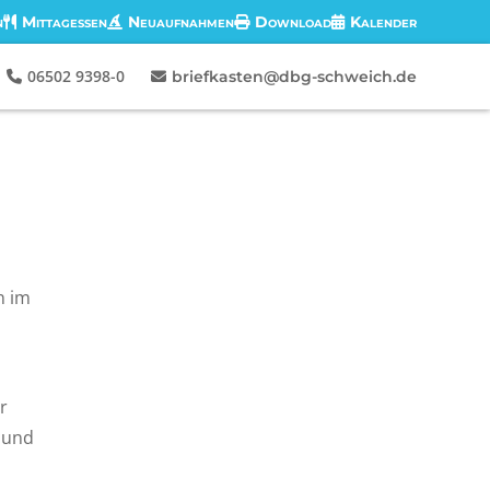
n
Mittagessen
Neuaufnahmen
Download
Kalender
06502 9398-0
briefkasten@dbg-schweich.de
n im
s
r
 und