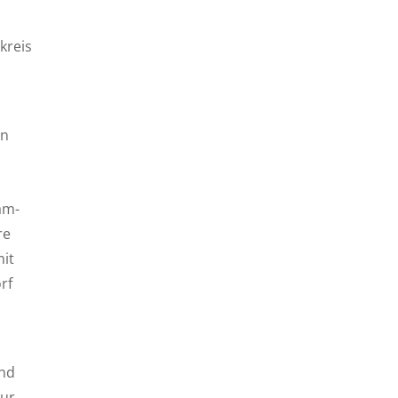
kreis
in
am-
re
mit
rf
und
Zur