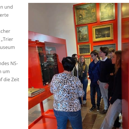
en und
ierte
scher
„Trier
 Museum
ndes NS-
ch um
f die Zeit