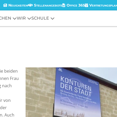
Neuigkeiten
Stellenangebote
Office 365
Vertretungspla
CHEN
WIR
SCHULE
ie beiden
innen Frau
g nach
r von
 der
n. Auch