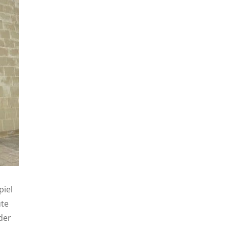
iel
ute
 der