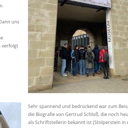
nn
 Dann uns
ie
 verfolgt
Sehr spannend und bedrückend war zum Beisp
die Biografie von Gertrud Schloß, die noch he
als Schriftstellerin bekannt ist (Stolperstein in