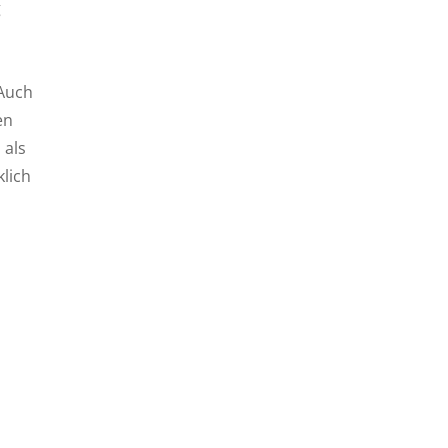
g
 Auch
en
 als
lich