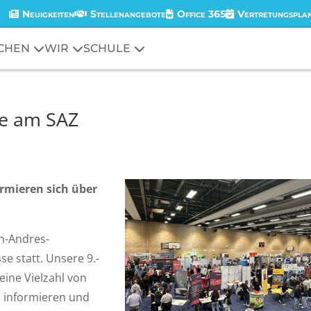
Neuigkeiten
Stellenangebote
Office 365
Vertretungspla
CHEN
WIR
SCHULE
e am SAZ
rmieren sich über
an-Andres-
e statt. Unsere 9.-
eine Vielzahl von
u informieren und