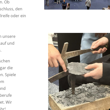
n. Ob
schluss, den
lreife oder ein
n unsere
 auf und
.
schen
gar die
n. Spiele
nem
und
sberufe
et. Wir
hr!