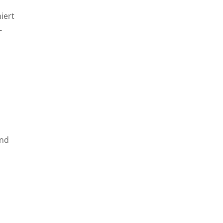
iert
-
und