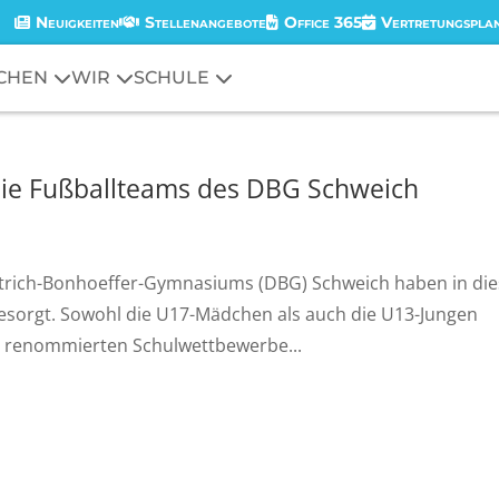
Neuigkeiten
Stellenangebote
Office 365
Vertretungspla
CHEN
WIR
SCHULE
die Fußballteams des DBG Schweich
etrich-Bonhoeffer-Gymnasiums (DBG) Schweich haben in di
gesorgt. Sowohl die U17-Mädchen als auch die U13-Jungen
der renommierten Schulwettbewerbe...