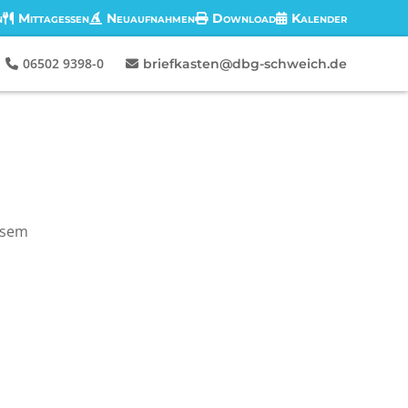
n
Mittagessen
Neuaufnahmen
Download
Kalender
06502 9398-0
briefkasten@dbg-schweich.de
esem